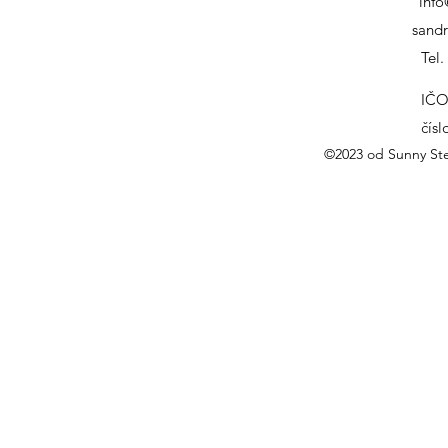
info
sand
Tel
IČO
čís
©2023 od Sunny Ste