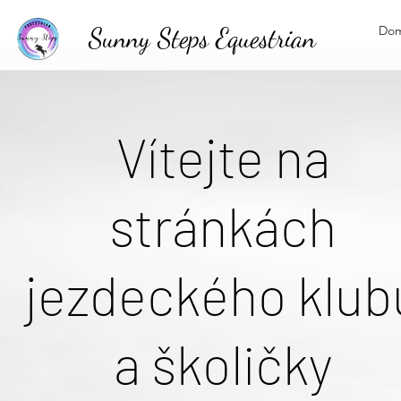
Sunny Steps Equestrian
Do
Vítejte na
stránkách
jezdeckého klub
a školičky