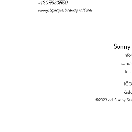
+420775337750
sunnystepsequestrian@gmail.com
Sunny 
info
sand
Tel
IČO
čís
©2023 od Sunny Ste