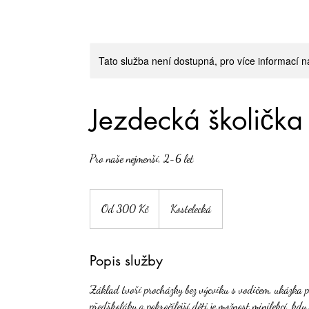
Tato služba není dostupná, pro více informací n
Jezdecká školička
Pro naše nejmenší, 2-6 let
Od
300
Od 300 Kč
Kostelecká
českých
korun
Popis služby
Základ tvoří procházky bez výcviku s vodičem, ukázka péč
předškoláky a pokročilejší děti je možnost minilekcí, kd