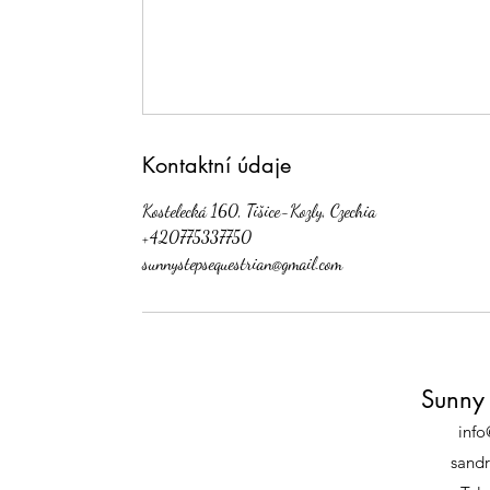
Kontaktní údaje
Kostelecká 160, Tišice-Kozly, Czechia
+420775337750
sunnystepsequestrian@gmail.com
Sunny 
info
sand