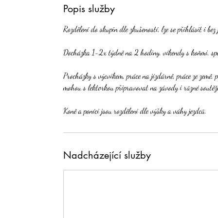
Popis služby
Rozdělení do skupin dle zkušeností, lze se přihlásit i bez
Docházka 1-2x týdně na 2 hodiny, víkendy s koňmi, spe
Procházky s výcvikem, práce na jízdárně, práce ze země, pé
mohou s lektorkou připravovat na závody i různé soutěž
Koně a poníci jsou rozděleni dle výšky a váhy jezdců.
Nadcházející služby